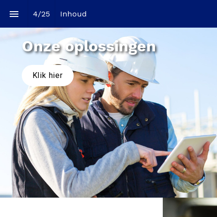
4
/
25
Inhoud
Onze oplossingen
Klik hier