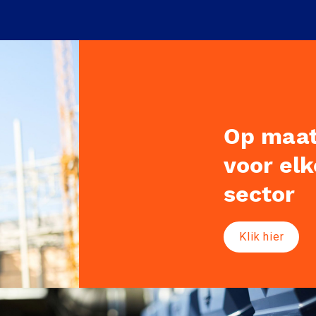
Op maat,
voor elk
sector
Klik hier