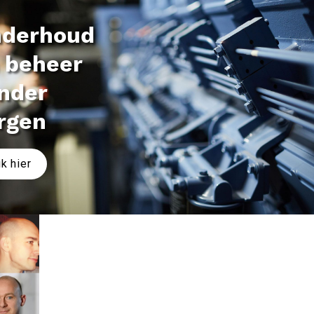
derhoud 
 beheer 
nder 
rgen
ik hier