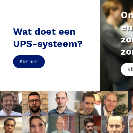
On
en
Wat doet een 

zo
UPS-systeem?
zo
Klik hier
Kl