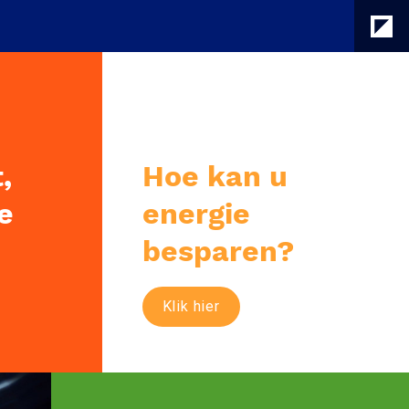
 
Hoe kan u 
e 
energie 
besparen?
Klik hier