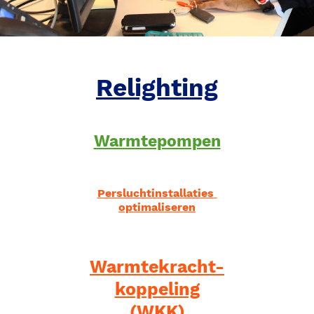
Relighting
Warmtepompen
Persluchtinstallaties 
optimaliseren
Warmtekracht-
koppeling
(WKK)